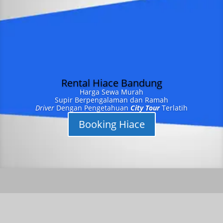
Rental Hiace Bandung
Harga Sewa Murah
Supir Berpengalaman dan Ramah
Driver
Dengan Pengetahuan
City Tour
Terlatih
Booking Hiace