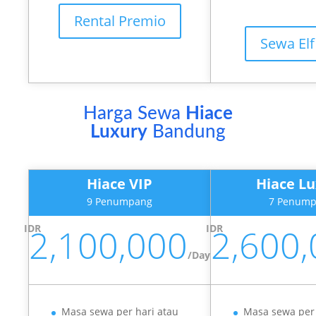
Rental Premio
Sewa Elf
Harga Sewa
Hiace
Luxury
Bandung
Hiace VIP
Hiace L
9 Penumpang
7 Penum
IDR
2,100,000
IDR
2,600
/
Day
Masa sewa per hari atau
Masa sewa per 