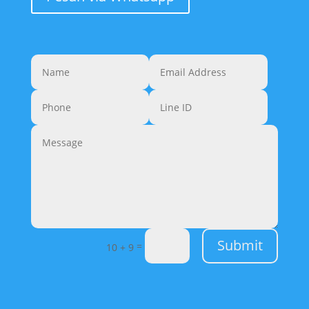
Submit
=
10 + 9