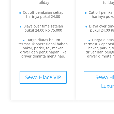
fullday
fullda
Cut off pemkaian setiap
Cut off pemkai
harinya pukul 24.00
harinya puku
Biaya over time setelah
Biaya over tim
pukul 24.00 Rp 75.000
pukul 24.00 R
Harga diatas belum
Harga diata
termasuk operasional bahan
termasuk operas
bakar, parkir, tol, makan
bakar, parkir, 
driver dan penginapan jika
driver dan peng
driver diminta menginap.
driver diminta
Sewa Hiace VIP
Sewa H
Luxu