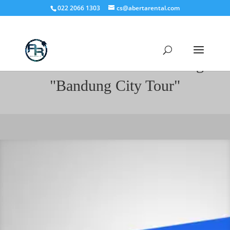
022 2066 1303
cs@abertarental.com
Sewa Hiace Murah Bandung
"Bandung City Tour"