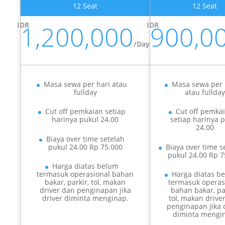
12 Seat
12 Seat
IDR
1,200,000
IDR
900,0
/
Day
Masa sewa per hari atau
Masa sewa per 
fullday
atau fullday
Cut off pemkaian setiap
Cut off pemka
harinya pukul 24.00
setiap harinya 
24.00
Biaya over time setelah
pukul 24.00 Rp 75.000
Biaya over time s
pukul 24.00 Rp 7
Harga diatas belum
termasuk operasional bahan
Harga diatas b
bakar, parkir, tol, makan
termasuk operas
driver dan penginapan jika
bahan bakar, pa
driver diminta menginap.
tol, makan drive
penginapan jika 
diminta mengi