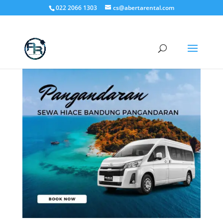
022 2066 1303
cs@abertarental.com