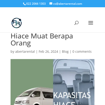
022 2066 1303
cs@abertarental.com
Hiace Muat Berapa
Orang
by
abertarental
|
Feb 26, 2024
|
Blog
|
0 comments